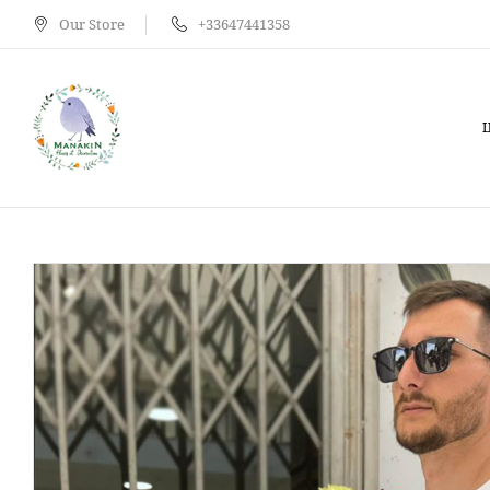
Our Store
+33647441358