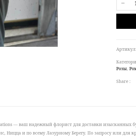
Артикул
Категор
Розы
,
Ро
Share :
orations — ваш надежный флорист для доставки
изысканных б
нс, Ницца и по всему Лазурному Берегу. По запросу или для 