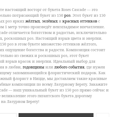
те настоящий восторг от букетa
Roses Cascade
—
это
тельно потрясающий букет из 150
роз
.
Этот букет из 150
ых роз ярких
жёлтых
,
зелёных
и
красных оттенков
с
м 1 метр точно произведёт неизгладимое впечатление.
scade
отличается богатством и радостью, исключительно
х, роскошных роз. Настоящий взрыв цвета и энергии.
 150 роз
в этом букете множество оттенков жёлтого,
их ощущение богатства и радости. Композиция состоит
тельно из свежих и роскошных роз,
этот букет
ий взрыв красок и энергии. Идеальный выбор для
ия в любви,
годовщины
или
любого события
, где нужен
оящему запоминающийся флористический подарок. Как
ёжный флорист в Ницце, мы доставляем такие красивые
абные композиции по всему Лазурному Берегу. Закажите
scade
— наш уникальный
букет из 150 роз
прямо сейчас и
 великолепие этого гигантского букета дорогому
 на Лазурном Берегу!