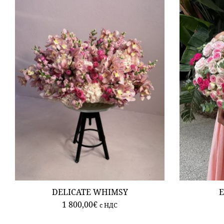
DELICATE WHIMSY
E
1 800,00
€
c НДС