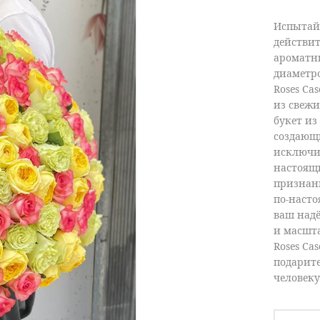
Испытай
действи
ароматн
диаметро
Roses Ca
из свежи
букет из
создающ
исключи
настоящ
признан
по-наст
ваш над
и масшт
Roses Ca
подарите
человеку