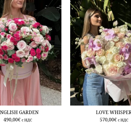
NGLISH GARDEN
LOVE WHISPE
490,00
€
570,00
€
c НДС
c НДС