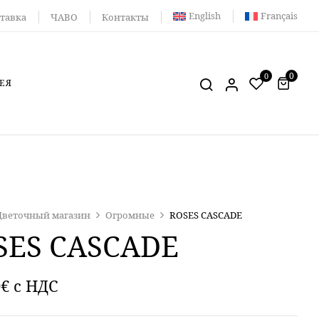
English
Français
тавка
ЧАВО
Контакты
0
0
ЕЯ
Цветочный магазин
Огромные
ROSES CASCADE
SES CASCADE
0
€
c НДС