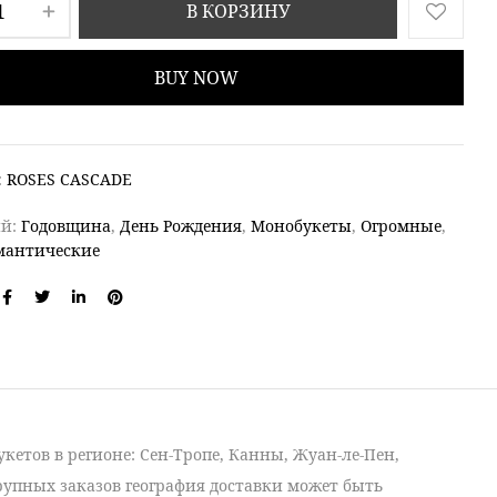
В КОРЗИНУ
BUY NOW
:
ROSES CASCADE
ий:
Годовщина
,
День Рождения
,
Монобукеты
,
Огромные
,
мантические
укетов
в регионе: Сен-Тропе, Канны, Жуан-ле-Пен,
крупных заказов география доставки может быть