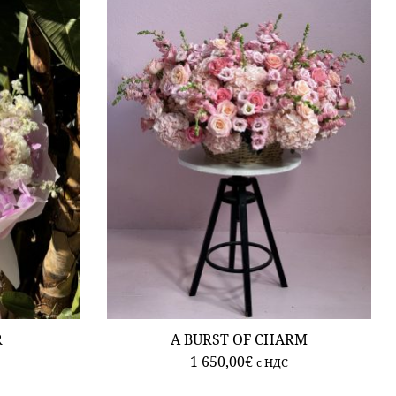
R
A BURST OF CHARM
1 650,00
€
c НДС