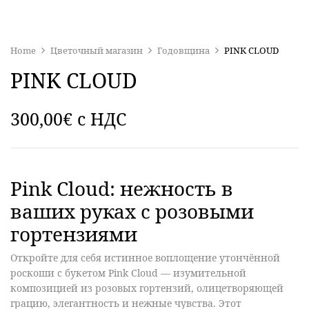
Home
Цветочный магазин
Годовщина
PINK CLOUD
PINK CLOUD
300,00
€
c НДС
Pink Cloud: нежность в
ваших руках с розовыми
гортензиями
Откройте для себя
истинное воплощение утончённой
роскоши
с букетом Pink Cloud — изумительной
композицией из
розовых гортензий
, олицетворяющей
грацию, элегантность и нежные чувства. Этот