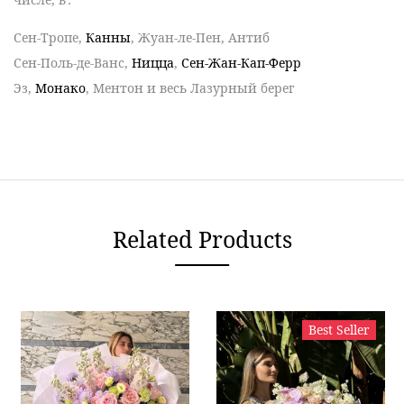
Сен-Тропе,
Канны
, Жуан-ле-Пен, Антиб
Сен-Поль-де-Ванс,
Ницца
,
Сен-Жан-Кап-Ферр
Эз,
Монако
, Ментон и весь Лазурный берег
Related Products
Best Seller