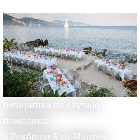
Вечеринка по случаю
помолвки
в Рокбрюн-Кап-Мартен