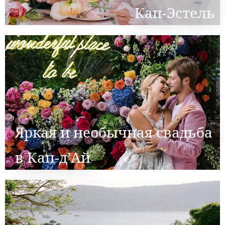
Кап-Эстель
Яркая и необычная свадьба
в Кап-д’Ай