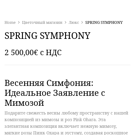
Home
Цветочный магазин
Люкс
SPRING SYMPHONY
SPRING SYMPHONY
2 500,00
€
c НДС
Весенняя Симфония:
Идеальное Заявление с
Мимозой
Подарите свежесть весны любому пространству с нашей
композицией из мимозы и роз Pink Ohara. Эта
элегантная композиция включает нежную мимозу,
мягкие розы Пинк Охара и эустому, создавая роскошное