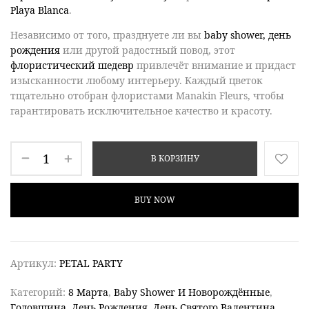
Playa Blanca
.
Независимо от того, празднуете ли вы
baby shower,
день
рождения
или другой радостный повод, этот
флористический шедевр
привлечёт внимание и придаст
изысканности любому интерьеру. Каждый цветок
тщательно отобран флористами Manakin Fleurs, чтобы
гарантировать исключительное качество и красоту.
В КОРЗИНУ
BUY NOW
Артикул:
PETAL PARTY
Категорий:
8 Марта
,
Baby Shower И Новорождённые
,
Годовщина
,
День Рождения
,
День Святого Валентина
,