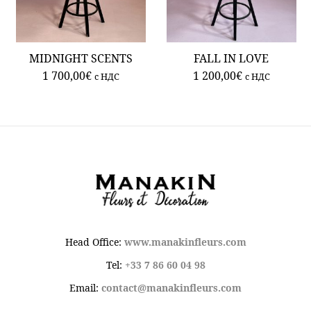
MIDNIGHT SCENTS
FALL IN LOVE
1 700,00
€
1 200,00
€
c НДС
c НДС
Head Office:
www.manakinfleurs.com
Tel:
+33 7 86 60 04 98
Email:
contact@manakinfleurs.com