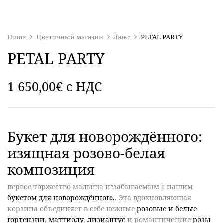
Home
Цветочный магазин
Люкс
PETAL PARTY
PETAL PARTY
1 650,00
€
c НДС
Букет для новорождённого:
изящная розово-белая
композиция
первое торжество малыша незабываемым с нашим
букетом для новорождённого.
. Эта вдохновляющая
корзина объединяет в себе нежные
розовые и белые
гортензии
,
маттиолу
,
лизиантус
и романтические
розы