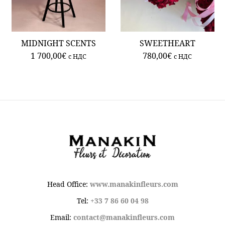
MIDNIGHT SCENTS
SWEETHEART
1 700,00
€
780,00
€
c НДС
c НДС
Head Office:
www.manakinfleurs.com
Tel:
+33 7 86 60 04 98
Email:
contact@manakinfleurs.com