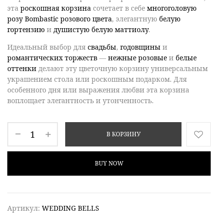
эта
роскошная корзина
сочетает в себе
многоголовую
розу Bombastic розового цвета
, элегантную
белую
гортензию
и
душистую белую маттиолу
.
Идеальный выбор для
свадьбы
,
годовщины
и
романтических торжеств
—
нежные розовые
и
белые
оттенки
делают эту цветочную корзину универсальным
украшением стола или роскошным подарком. Для
особенного дня или выражения любви эта корзина
воплощает элегантность и утонченность.
В КОРЗИНУ
BUY NOW
Артикул:
WEDDING BELLS