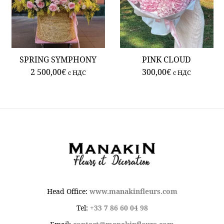
SPRING SYMPHONY
PINK CLOUD
2 500,00
€
300,00
€
c НДС
c НДС
Head Office:
www.manakinfleurs.com
Tel:
+33 7 86 60 04 98