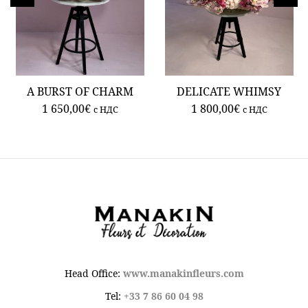
A BURST OF CHARM
DELICATE WHIMSY
1 650,00
€
1 800,00
€
c НДС
c НДС
Head Office:
www.manakinfleurs.com
Tel:
+33 7 86 60 04 98