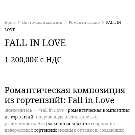
Home
Цветочный магазин
Романтические
FALL IN
LOVE
FALL IN LOVE
1 200,00
€
c НДС
Романтическая композиция
из гортензийt: Fall in Love
Знакомьтесь — “
Fall in Love
”,
романтическая композиция
из гортензий
, излучающая элегантность и
утончённость. Эта
роскошная корзина
собрана из
невероятных
гортензий
нежных оттенков, создающих