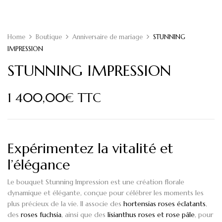
Home
Boutique
Anniversaire de mariage
STUNNING
IMPRESSION
STUNNING IMPRESSION
1 400,00
€
TTC
Expérimentez la vitalité et
l’élégance
Le bouquet Stunning Impression
est une création florale
dynamique et élégante, conçue pour célébrer les moments les
plus précieux de la vie. Il associe des
hortensias roses éclatants
,
des
roses fuchsia
, ainsi que des
lisianthus roses et rose pâle
, pour