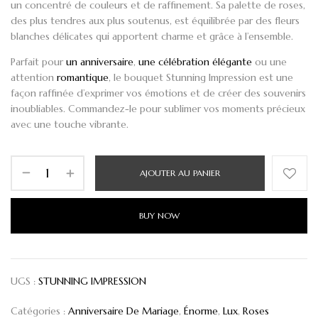
un concentré de couleurs et de raffinement. Sa palette de roses,
des plus tendres aux plus soutenus, est équilibrée par des fleurs
blanches délicates qui apportent charme et grâce à l’ensemble.
Parfait pour
un anniversaire
,
une célébration élégante
ou une
attention
romantique
,
le bouquet Stunning Impression
est une
façon raffinée d’exprimer vos émotions et de créer des souvenirs
inoubliables. Commandez-le pour sublimer vos moments précieux
avec une touche vibrante.
AJOUTER AU PANIER
BUY NOW
UGS :
STUNNING IMPRESSION
Catégories :
Anniversaire De Mariage
,
Énorme
,
Lux
,
Roses