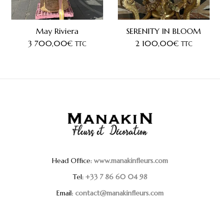
May Riviera
SERENITY IN BLOOM
3 700,00
€
2 100,00
€
TTC
TTC
Head Office:
www.manakinfleurs.com
Tel:
+33 7 86 60 04 98
Email:
contact@manakinfleurs.com