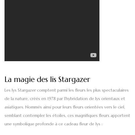
La magie des lis Stargazer
Les lys Stargazer
comptent parmi les fleurs les plus spectaculaires
de la nature, créés en 1978 par l’hybridation de lys orientaux et
asiatiques
.
Nommés ainsi pour leurs fleurs orientées vers le ciel,
semblant contempler les étoiles, ces magnifiques fleurs apportent
une symbolique profonde à ce cadeau fleur de lys :