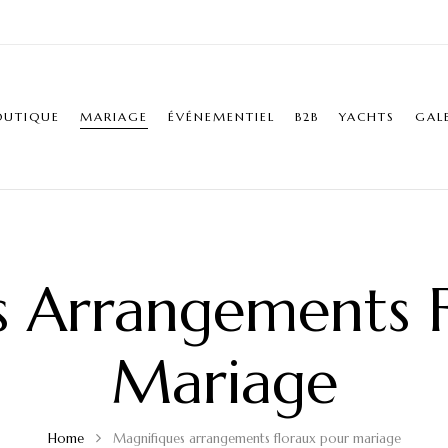
OUTIQUE
MARIAGE
ÉVÉNEMENTIEL
B2B
YACHTS
GAL
s Arrangements F
Mariage
Home
Magnifiques arrangements floraux pour mariage