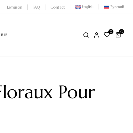
English
Русский
Livraison
FAQ
Contact
0
0
ERIE
loraux Pour