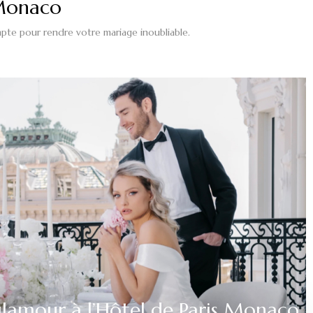
 Monaco
ompte
pour
rendre votre mariage inoubliable.
lamour à l’Hôtel de Paris Monaco