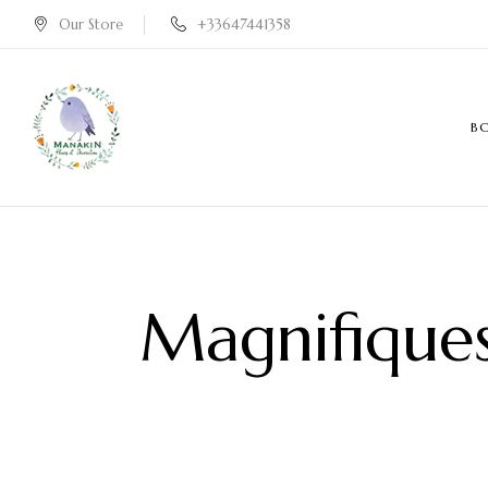
Our Store
+33647441358
B
Magnifique