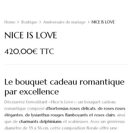
Home
Boutique
Anniversaire de mariage
NICE IS LOVE
NICE IS LOVE
420,00
€
TTC
Le bouquet cadeau romantique
par excellence
Découvrez l’envoûtant «
Nice is Love
» : un bouquet cadeau
romantique composé
d’hortensias roses délicats
,
de roses roses
élégantes
,
de lysianthus rouges flamboyants et roses clairs
, ainsi
que de
charmants delphiniums
et
scabieuses
. Avec un généreux
diamètre de 55 à 56 cm, cette composition florale offre une