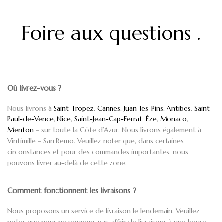
Foire aux questions
.
Où livrez-vous ?
Nous livrons à
Saint-Tropez
,
Cannes
,
Juan-les-Pins
,
Antibes
,
Saint-
Paul-de-Vence
,
Nice
,
Saint-Jean-Cap-Ferrat
,
Èze
,
Monaco
,
Menton
– sur toute la Côte d’Azur. Nous livrons également à
Vintimille – San Remo. Veuillez noter que, dans certaines
circonstances et pour des commandes importantes, nous
pouvons livrer au-delà de cette zone.
Comment fonctionnent les livraisons ?
Nous proposons un service de livraison le lendemain. Veuillez
noter que nous ne pouvons pas offrir de livraisons à une heure