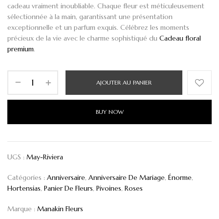
cadeau vraiment inoubliable. Chaque fleur est méticuleusement
sélectionnée à la main, garantissant une présentation
exceptionnelle et un parfum exquis. Célébrez les moments
précieux de la vie avec le charme sophistiqué du
Cadeau floral
premium
.
AJOUTER AU PANIER
BUY NOW
UGS :
May-Riviera
Catégories :
Anniversaire
,
Anniversaire De Mariage
,
Énorme
,
Hortensias
,
Panier De Fleurs
,
Pivoines
,
Roses
Marque :
Manakin Fleurs