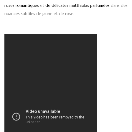
roses romantiques
et
de délicates matthiolas parfumées
dans des
nuances subtiles de jaune et de rose.