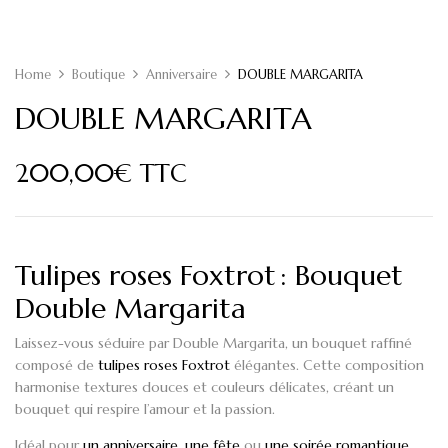
Home
Boutique
Anniversaire
DOUBLE MARGARITA
DOUBLE MARGARITA
200,00
€
TTC
Tulipes roses Foxtrot : Bouquet
Double Margarita
Laissez-vous séduire par
Double Margarita
, un bouquet raffiné
composé de
tulipes roses Foxtrot
élégantes. Cette composition
harmonise textures douces et couleurs délicates, créant un
bouquet qui respire l’amour et la passion.
Idéal pour
un anniversaire
,
une fête
ou
une soirée romantique
,