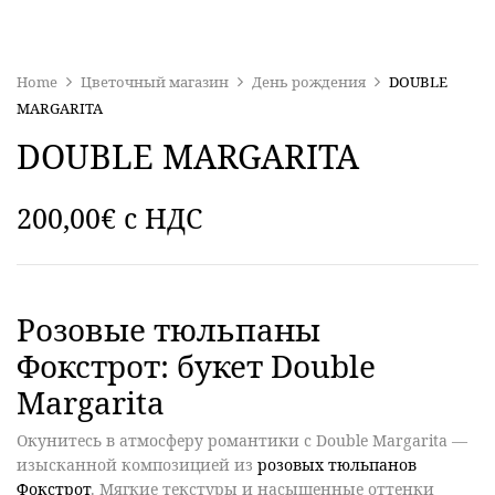
Home
Цветочный магазин
День рождения
DOUBLE
MARGARITA
DOUBLE MARGARITA
200,00
€
c НДС
Розовые тюльпаны
Фокстрот: букет Double
Margarita
Окунитесь в атмосферу романтики с
Double Margarita
—
изысканной композицией из
розовых тюльпанов
Фокстрот
. Мягкие текстуры и насыщенные оттенки