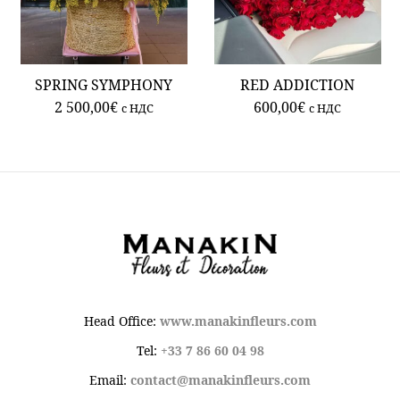
SPRING SYMPHONY
RED ADDICTION
2 500,00
€
600,00
€
c НДС
c НДС
Head Office:
www.manakinfleurs.com
Tel:
+33 7 86 60 04 98
Email:
contact@manakinfleurs.com