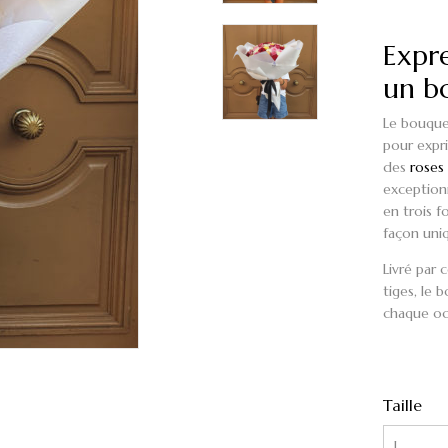
Expr
un b
Le bouque
pour expri
des
roses
exception
en trois f
façon uni
Livré par
tiges,
le 
chaque oc
Taille