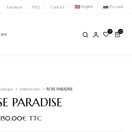
English
Русский
Livraison
FAQ
Contact
0
0
ERIE
outique
Anniversaire
ROSE PARADISE
E PARADISE
:
150,00
€
TTC