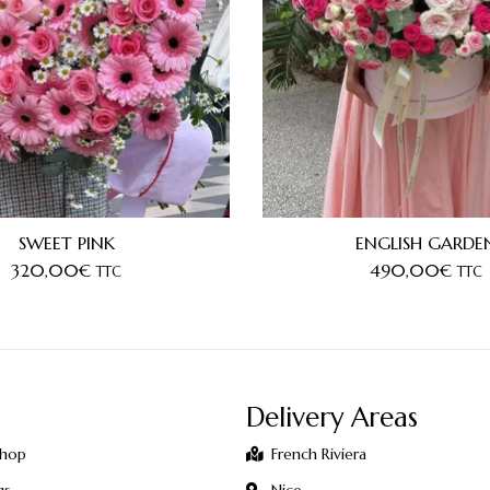
SWEET PINK
ENGLISH GARDE
320,00
€
490,00
€
TTC
TTC
Delivery Areas
Shop
French Riviera
gs
Nice