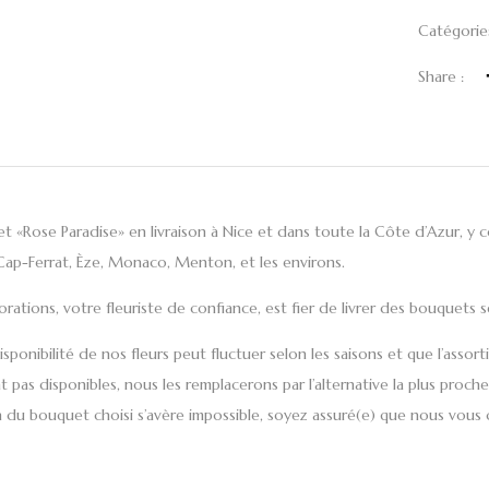
Catégorie
Share :
t «
Rose Paradise
» en
livraison à Nice
et dans toute la
Côte d’Azur
, y 
Cap-Ferrat, Èze, Monaco,
Menton
, et
les environs
.
orations
, votre fleuriste de confiance, est fier de
livrer des bouquets 
disponibilité de nos fleurs peut fluctuer selon les saisons et que l’a
t pas disponibles, nous les remplacerons par l’alternative la plus proch
on du bouquet choisi s’avère impossible, soyez assuré(e) que nous vou