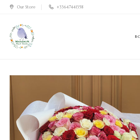
Our Store
+33647441358
B