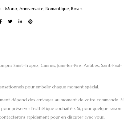
s :
Mono
,
Anniversaire
,
Romantique
,
Roses
compris
Saint-Tropez, Cannes, Juan-les-Pins, Antibes, Saint-Paul-
sensationnels
pour embellir chaque moment spécial.
ssortiment dépend des arrivages au moment de votre commande. Si
e pour préserver l’esthétique souhaitée. Si, pour quelque raison
s contacterons rapidement pour en discuter avec vous.