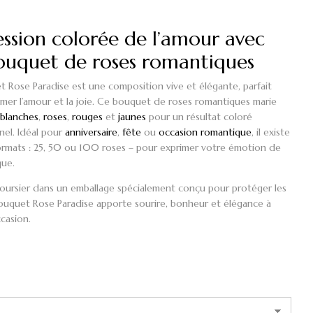
ession colorée de l’amour avec
ouquet de roses romantiques
t Rose Paradise
est une composition vive et élégante, parfait
mer l’amour et la joie. Ce
bouquet de roses romantiques
marie
 blanches
,
roses
,
rouges
et
jaunes
pour un résultat coloré
nel. Idéal pour
anniversaire
,
fête
ou
occasion romantique
, il existe
ormats :
25
,
50
ou
100 roses
– pour exprimer votre émotion de
que.
 coursier dans un emballage spécialement conçu pour protéger les
bouquet Rose Paradise
apporte sourire, bonheur et élégance à
casion.