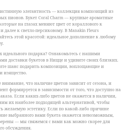
 истинную элегантность — коллекция композиций из
вых пионов
.
Букет Coral Charm
— крупные ароматные
которые на глазах меняют цвет от кораллового к
и далее к светло-персиковому. В Manakin Fleurs
йтесь этой красотой: идеальное дополнение к любому
у.
х идеального подарка? Ознакомьтесь с нашими
тами
доставки букетов в Ницце
и удивите своих близких.
тите шанс
подарить композиции
, воплощающие и
 и изящество.
 внимание, что наличие цветов зависит от сезона, и
ент формируется в зависимости от того, что доступно на
аказа. Если каких-либо цветов не окажется в наличии,
ним их наиболее подходящей альтернативой, чтобы
ь желаемую эстетику. Если по какой-либо причине
ние выбранного вами букета окажется невозможным,
верены — мы свяжемся с вами как можно скорее для
го обсуждения.