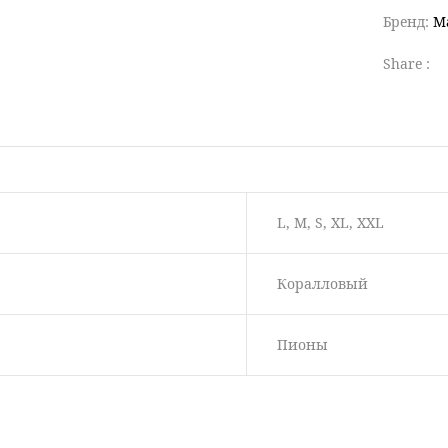
Бренд:
M
Share :
L, M, S, XL, XXL
Коралловый
Пионы