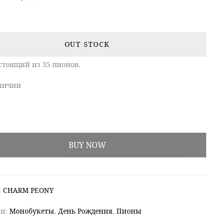
OUT STOCK
остоящий из 35 пионов.
аличии
BUY NOW
:
CHARM PEONY
ии:
Монобукеты
,
День Рождения
,
Пионы