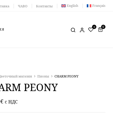
English
Français
тавка
ЧАВО
Контакты
0
0
ЕЯ
Цветочный магазин
Пионы
CHARM PEONY
ARM PEONY
0
€
c НДС