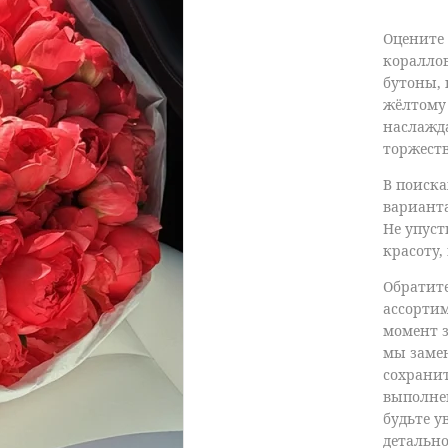
Оцените
коралло
бутоны, 
жёлтому 
наслажда
торжеств
В поиска
вариан
Не упус
красоту,
Обратите
ассортим
момент з
мы заме
сохранит
выполне
будьте у
детально