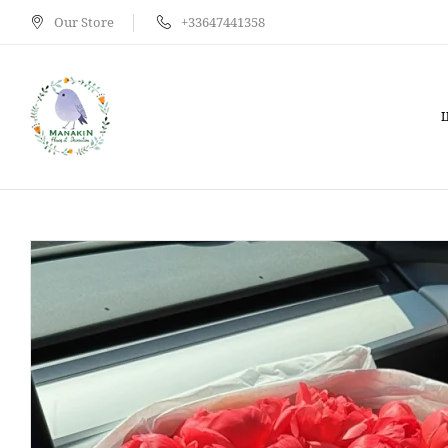
Our Store
+33647441358