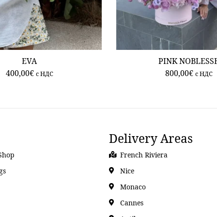
EVA
PINK NOBLESS
400,00
€
800,00
€
c НДС
c НДС
Delivery Areas
Shop
French Riviera
gs
Nice
Monaco
Cannes