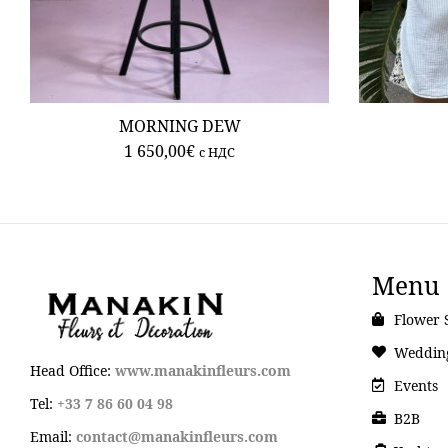
MORNING DEW
1 650,00
€
c НДС
Menu
Flower 
Weddin
Head Office:
www.manakinfleurs.com
Events
Tel:
+33 7 86 60 04 98
B2B
Email:
contact@manakinfleurs.com