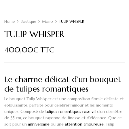
Home
Boutique
Mono
TULIP WHISPER
TULIP WHISPER
400,00
€
TTC
Le charme délicat d’un bouquet
de tulipes romantiques
Le bouquet Tulip Whisper
est une composition florale délicate et
éblouissante, parfaite pour célébrer l’amour et les moments
uniques. Composé de
tulipes romantiques rose vif
d’un
diamètre
de 35 cm
, ce bouquet rayonne de finesse et d’élégance. Que ce
soit pour un
anniversaire
ou une
attention amoureuse
,
Tulip