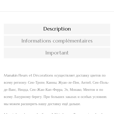
Description
Informations complémentaires
Important
Manakin Fleurs et Décorations
осуществляет доставку цветов по
всему региону:
Сен-Тропе, Канны, Жуан-ле-Пен, Антиб, Сен-Поль-
де-Ванс, Ницца, Сен-Жан-Кап-Ферра, Эз, Монако, Ментон
и по
всему
Лазурному берегу
. При больших заказах и особых условиях
мы можем расширить нашу доставку ещё дальше.