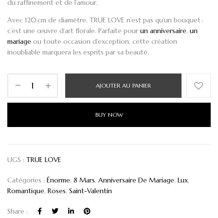
du raffinement et de l’amour.
Avec 120 cm de diamètre,
TRUE LOVE
n’est pas qu’un bouquet :
c’est une œuvre d’art florale. Parfaite pour
un anniversaire
,
un
mariage
ou toute occasion d’exception, cette création
inoubliable marquera les esprits par sa beauté.
AJOUTER AU PANIER
BUY NOW
UGS :
TRUE LOVE
Catégories :
Énorme
,
8 Mars
,
Anniversaire De Mariage
,
Lux
,
Romantique
,
Roses
,
Saint-Valentin
Share :