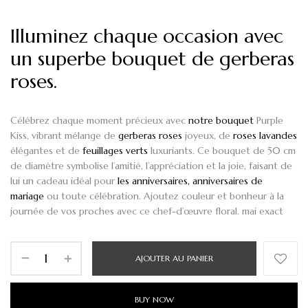
Illuminez chaque occasion avec
un superbe bouquet de gerberas
roses.
Célébrez chaque moment précieux avec
notre bouquet
Purple
Kiss
, vibrant mélange de
gerberas roses
joyeux, de
roses lavandes
élégantes et de
feuillages verts
luxuriants. Ce bouquet de
50 cm
de diamètre
symbolise l’amitié, l’appréciation et la joie, faisant de
lui un cadeau idéal pour
les anniversaires,
anniversaires de
mariage
ou toute célébration. Ajoutez couleur et bonheur à la
journée de vos proches avec ce chef-d’œuvre floral. mai exact
AJOUTER AU PANIER
BUY NOW