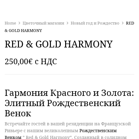
Home
Цветочный магазин
Новый год и Рождество
RED
& GOLD HARMONY
RED & GOLD HARMONY
250,00
€
c НДС
Гармония Красного и Золота:
Элитный Рождественский
Венок
Встречайте гостей в вашей резиденции на Французской
Ривьере с нашим великолепным
Рождественским
Венком
” Red & Gold Harmony”. Созданный в солидном