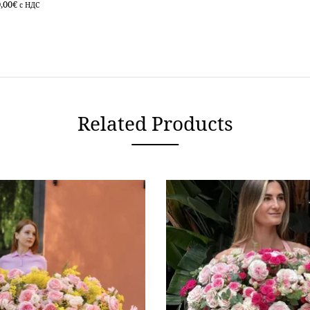
,00
€
c НДС
Related Products