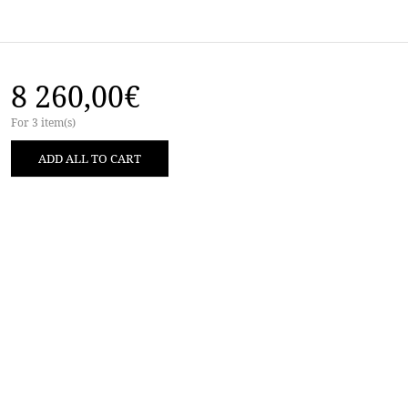
8 260,00
€
For 3 item(s)
ADD ALL TO CART