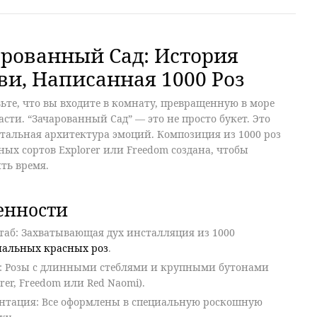
рованный Сад: История
и, Написанная 1000 Роз
ьте, что вы входите в комнату, превращенную в море
асти. “Зачарованный Сад” — это не просто букет. Это
тальная архитектура эмоций. Композиция из
1000 роз
ых сортов Explorer или Freedom создана, чтобы
ть время.
енности
таб
: Захватывающая дух инсталляция из
1000
иальных красных роз
.
: Розы с длинными стеблями и крупными бутонами
orer, Freedom или Red Naomi).
ентация
: Все оформлены в специальную роскошную