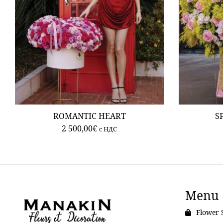
ROMANTIC HEART
S
2 500,00
€
c НДС
Menu
Flower 