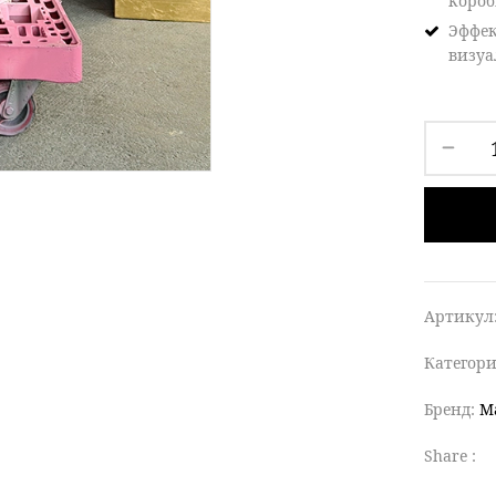
короб
Эффе
визуа
Артикул
Категор
Бренд:
M
Share :