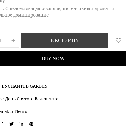
ку.
кт
: Ошеломляющая роскошь, интенсивный аромат и
льное доминирование.
В КОРЗИНУ
BUY NOW
:
ENCHANTED GARDEN
ия:
День Святого Валентина
anakin Fleurs