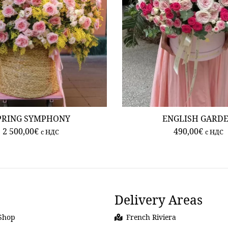
PRING SYMPHONY
ENGLISH GARD
2 500,00
€
490,00
€
c НДС
c НДС
Delivery Areas
Shop
French Riviera