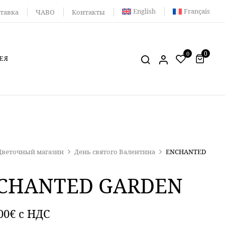
English
Français
тавка
ЧАВО
Контакты
0
0
ЕЯ
Цветочный магазин
День святого Валентина
ENCHANTED
CHANTED GARDEN
00
€
c НДС