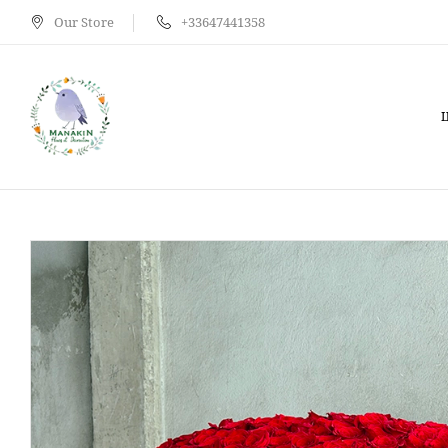
Our Store
+33647441358