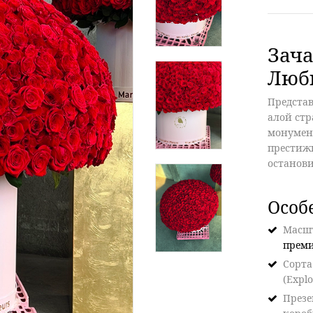
Зача
Любв
Представ
алой стр
монумен
престижн
останови
Особ
Масш
прем
Сорта
(Expl
През