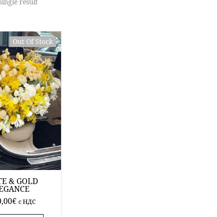
ingle result
Out Of Stock
E & GOLD
EGANCE
0,00
€
c НДС