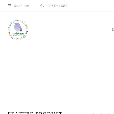
Our Store
+33647441358
FEATURE PRODUCT